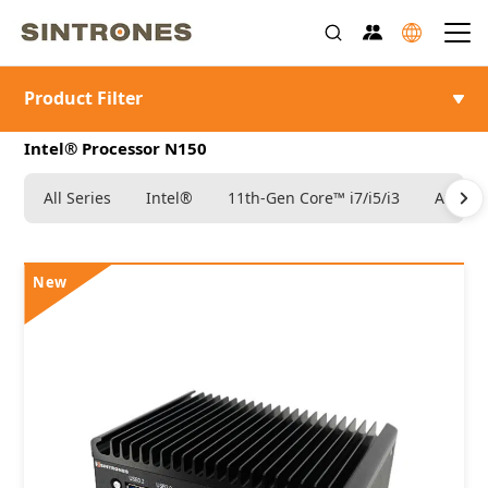
Product Filter
>
>
>
>
首頁
產品介紹
嵌入式電腦
Intel®
Intel® Processor N150
All Series
Intel®
11th-Gen Core™ i7/i5/i3
Atom®
New