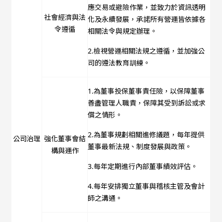
應交易或避險作業，並致力於資訊透明
社會經濟與法
化及永續發展，承諾所有營運皆依據各
令遵循
相關法令與規定辦理。
2.檢視營運相關法規之遵循，並加強公
司的遵法教育訓練。
1.為董事投保董事責任險，以保障董事
善盡管理人職責，保障其受到訴訟或求
償之情形。
2.為董事規劃相關進修議題，每年提供
公司治理
強化董事會結
董事最新法規、制度發展與政策。
構與運作
3.每年定期進行內部董事績效評估。
4.每年安排獨立董事與稽核主管及會計
師之溝通。