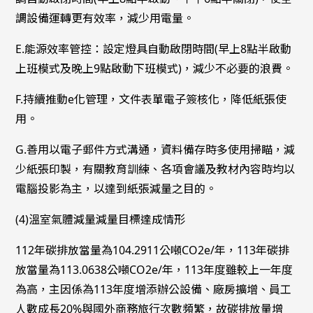
調設備運轉更有效率，減少用電量。
E.能源效率管控：設定燈具自動啟閉時間(早上8點半啟動
上班模式及晚上9點啟動下班模式)，減少不必要的浪費。
F.持續推動e化管理，文件表單電子簽核化，降低紙張使
用。
G.善用以電子郵件方式溝通，資料備存時多使用掃瞄，減
少紙張印製，有關教育訓練、各項會議及教材內容時均以
電腦投影為主，以達到紙張減量之目的。
(4)溫室氣體減量減量目標達成情形
112年碳排放當量為104.2911公噸CO2e/年，113年碳排
放當量為113.0638公噸CO2e/年，113年度雖較上一年度
為高，主因係為113年度增添辦公設備、廠房擴增、員工
人數成長20%與國外商務旅行次數頻繁，故碳排放量增