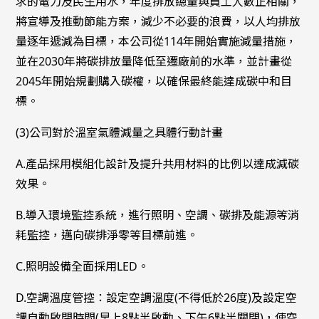
求的電力及民生用水，年度排放總量與員工人數正相關，
將宣導及推動節能方案，減少不必要的浪費，以人均排放
量逐年遞減為目標，本公司從114年開始實施減量措施，
並在2030年將碳排放量降低至遷廠前的水準，並計畫從
2045年開始規劃購入碳權，以確保最終能達成碳中和目
標。
(3)公司對於溫室氣體減量之具體行動計畫
A.產品採用模組化設計及提升共用材料的比例以達成減碳
效果。
B.導入環境監控系統，進行照明、空調、碳排及能源等消
耗監控，邁向碳排淨零等目標前進。
C.照明設備全面採用LED。
D.空調溫度管控：設定空調溫度(不得低於26度)及設定空
調自動啟閉時間(早上8點半啟動、下午6點半關閉)，使空