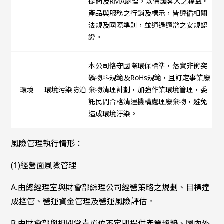
提問及RMA處理，以保護客人之權益。
產品與服務之行銷及標示，皆遵循相關
法規及國際準則，並通過適當之安規認
證。
本公司恪守國際環保標準，落實非衝突
礦物料規範及RoHs規範，且訂定事業廢
環境
環境污染防治
棄物清理計劃，加強作業環境管理，委
託民間合格清運機構處理廢棄物，避免
造成環境汙染。
風險管理執行情形：
(1)經營面風險管理
A.由總經理室與財會部綜理公司經營策略之規劃、目標達
成控管、營運資金管理及營運風險評估。
B.由財會部與相關當責單位不定期提供產業趨勢、國內外