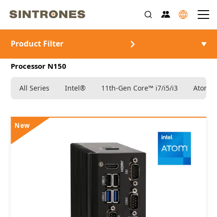
Product Filter
>
>
>
>
首頁
產品介紹
車載電腦
Intel®
Intel®
Processor N150
All Series
Intel®
11th-Gen Core™ i7/i5/i3
Atom®
New