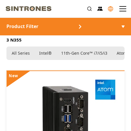
Product Filter
>
>
>
>
首頁
產品介紹
車載電腦
Intel®
Core™
3 N355
All Series
Intel®
11th-Gen Core™ i7/i5/i3
Atom®
New