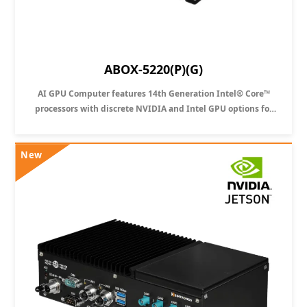
ABOX-5220(P)(G)
AI GPU Computer features 14th Generation Intel® Core™
processors with discrete NVIDIA and Intel GPU options for
Edge AI Solution
New