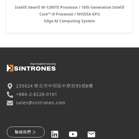
Intel® Xeon® W-1290TE Processor / 10th Generation Intel®
Core™ i9 Processor / NVIDIA GPU
Edge AI Computing System
235024 新北市中和區中原街95號8樓
+886-2-8228-0101
sales@sintrones.com
聯絡我們