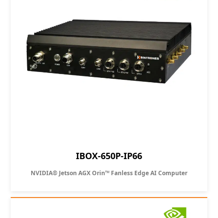
IBOX-650P-IP66
NVIDIA® Jetson AGX Orin™ Fanless Edge AI Computer