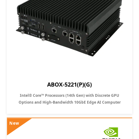
ABOX-5221(P)(G)
Intel® Core™ Processors (14th Gen) with Discrete GPU
Options and High-Bandwidth 10GbE Edge AI Computer
New