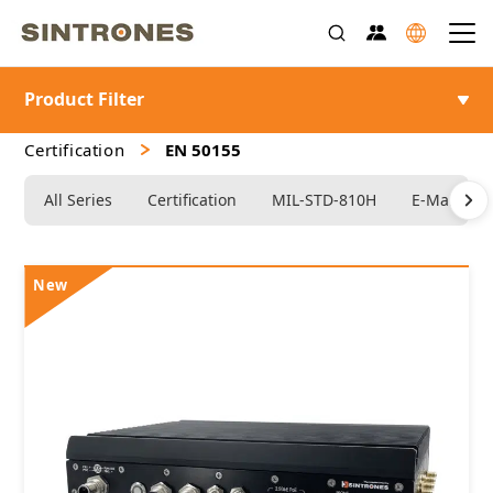
Product Filter
>
>
>
首頁
產品介紹
邊緣運算 AI 電腦
>
Certification
EN 50155
All Series
Certification
MIL-STD-810H
E-Mark
New