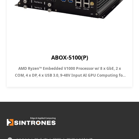
ABOX-5100(P)
AMD Ryzen™ Embedded V1000 Processor w/ 8 x GbE, 2 x
COM, 4 x DP, 4 x USB 3.0, 9-48V Input AI GPU Computing for
AI GPU Computer
applications